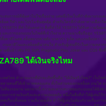
ะสบการณ์ที่คุ้มค่าไม่ใช่เรื่องง่าย แต่หนึ่งในเว็บที่กำลังมาแรง
 สล็อต กีฬา และโปรโมชั่นสุดคุ้ม สำหรับใครที่กำลังหาทางเลือก
ES8TH ที่ทำให้แตกต่าง สิ่งที่ทำให้ YES8TH ได้รับความนิยมอย่
ร็ว และการออกแบบเว็บไซต์ที่เข้าใจง่าย ความน่าเชื่อถือสูง:
ีทั้งคาสิโนสด สล็อตจากค่ายดัง บาคาร่า รูเล็ต และเกมยิงปลา รอง
 เกมคาสิโนและสล็อตที่น่าสนใจ สำหรับผู้เล่นที่รักในความหลากหล
ค่ายชั้นนำ เช่น PG Soft, Pragmatic Play, Joker และ CQ9 ซึ่งขึ้
ZA789 ได้เงินจริงไหม
เทศไทย คำถามแรกที่มักจะเกิดขึ้นคือ “ได้เงินจริงไหม?” เว็บไซ
หลายคนที่ได้เข้ามาทดลองเล่น ทั้งในส่วนของเกมสล็อต เกมไพ่ และค
ละไม่ต้องรอนาน นอกจากนี้ ความสะดวกสบายของระบบออโต้ยังช่วย
ะบบการจ่ายเงินจริงและความปลอดภัย หนึ่งในสิ่งที่ทำให้ผู้เล่นไ
กือบทั้งหมด รวมถึงวอลเล็ท ทำให้ผู้เล่นไม่ต้องกังวลเรื่องการ
้าง หรือถูกบล็อกการถอนเงินเหมือนบางเว็บที่ไม่ได้มาตรฐาน นี่คือหน