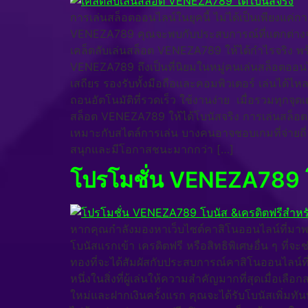
การเล่นสล็อตออนไลน์ในยุคนี้ ไม่ได้เป็นเพียงแค่การ
VENEZA789 คุณจะพบกับประสบการณ์ที่แตกต่างจาก
เคล็ดลับเล่นสล็อต VENEZA789 ให้ได้กำไรจริง พร
VENEZA789 ถึงเป็นที่นิยมในหมู่คนเล่นสล็อตออน
เสถียร รองรับทั้งมือถือและคอมพิวเตอร์ เล่นได้ไห
ถอนอัตโนมัติที่รวดเร็ว ใช้งานง่าย เมื่อรวมทุก
สล็อต VENEZA789 ให้ได้โบนัสจริง การเล่นสล็อตให้ได
เหมาะกับสไตล์การเล่น บางคนอาจชอบเกมที่จ่ายถี่ 
สนุกและมีโอกาสชนะมากกว่า […]
โปรโมชั่น VENEZA789 โ
หากคุณกำลังมองหาเว็บไซต์คาสิโนออนไลน์ที่มาพร้อ
โบนัสแรกเข้า เครดิตฟรี หรือสิทธิพิเศษอื่น ๆ ที่จะ
ทองที่จะได้สัมผัสกับประสบการณ์คาสิโนออนไลน์ที
หนึ่งในสิ่งที่ผู้เล่นให้ความสำคัญมากที่สุดเมื่อ
ใหม่และฝากเงินครั้งแรก คุณจะได้รับโบนัสเพิ่มทัน