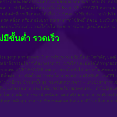
ราะคุณจะได้สิทธิ์หมุนฟรีในเกมสล็อตยอดนิยมจากค่ายดัง สิทธิพิเศษ
ลงทุนมาก ทำไมผู้เล่นใหม่ควรเลือกโปรจาก VENEZA789 หลายคน
มคุ้มค่าที่เราเลือกมอบให้ เงื่อนไขชัดเจน ไม่ซับซ้อน – ทุกโปรโมช
นสด สล็อต หรือเกมยิงปลา คุณสามารถใช้สิทธิ์ได้ครบ มุ่งเน้นคว
ี้สะท้อนให้เห็นถึงความใส่ใจในประสบการณ์ของผู้เล่นใหม่ที่เข้า
ขั้นต่ำ รวดเร็ว
ามนิยมสูงสุด ความสะดวกในการทำธุรกรรมถือเป็นหัวใจสำคัญของผ
มารถเข้าถึงการบริการได้อย่างรวดเร็ว โปร่งใส และมั่นใจได้ว่าทุก
อง VENEZA789 แตกต่างจากเว็บทั่วไป เพราะไม่เพียงแต่รวดเร็ว 
ีขั้นต่ำ – ฝากได้ตั้งแต่ 1 บาท ก็สามารถเข้าเล่นได้ทันที อนุมัติไว
เทคโนโลยีการเข้ารหัสขั้นสูง รองรับทุกธนาคาร – และยังสามารถเชื
าบรื่น ไม่ต้องรอนาน และไม่ต้องกังวลเรื่องยอดตกหล่น ทำไมผู้เล
เข้าใจความต้องการของนักพนันอย่างแท้จริง นอกจากการบริการที่ร
ู้เล่นทุกระดับทุน สามารถเข้ามาทดลองเล่นเกมคาสิโน สล็อต และ