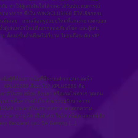
ย ทำให้ผู้เล่นมั่นใจได้ว่าจะได้รับประสบการณ์
อกของวงการ ซึ่งใน WINGCLUB168 มีให้เลือกครบ
่นคุ้นเคย เกมสล็อตรูปแบบใหม่ที่เล่นง่าย แตกบ่อย
ผู้เล่นหน้าใหม่ที่อยากลองเสี่ยงโชค และผู้เล่น
้งแต่ขั้นต่ำเพียงไม่กี่บาท ไปจนถึงระดับ VIP
่งผู้ที่ต้องการเว็บที่มีระบบฝากถอนรวดเร็ว
มค่า XPLUS888 คืออะไร? XPLUS888 คือ
คาสิโนสด สล็อต ยิงปลา หรือเกมไพ่ต่างๆ จุดเด่น
อกแบบมาเพื่อความมั่นใจ ด้วยระบบรักษาความ
XPLUS888 เกมคาสิโนหลากหลาย ครบทุกความ
บาคาร่า รูเล็ต เสือมังกร ไฮโล สล็อต และเกมยิง
 Sexy Baccarat และ SA Gaming […]