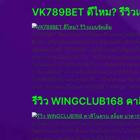
VK789BET ดีไหม? รีวิวแ
VK789BET คือหนึ่งในเว็บไซต์คาสิโนออนไลน์ที่ก
ยิงปลา หรือแม้แต่พนันกีฬา ทำให้ผู้เล่นมีตัวเลือ
อยู่เสมอ อีกทั้ง VK789BET ยังให้ความสำคัญกับเร
สามารถเล่นได้อย่างมั่นใจ โปรโมชั่นและข้อเสนอสุด
โบนัสต้อนรับสำหรับสมาชิกใหม่ เครดิตฟรีสำหรับกา
กำไร แต่ยังสร้างความตื่นเต้นและแรงจูงใจให้กับผู
โทรศัพท์มือถือ และเครดิตฟรี วิธีสมัครสมาชิก V
ง่ายๆ เข้าสู่หน้าเว็บไซต์ VK789BET คลิกปุ่ม “สม
รีวิว WINGCLUB168 คาส
หากคุณกำลังมองหาเว็บคาสิโนออนไลน์ที่ตอบโจทย์ท
ไม่ควรมองข้าม รีวิวนี้จะพาคุณไปรู้จักกับเว็บไซ
หลายคนอาจสงสัยว่าทำไมเว็บนี้ถึงได้รับความนิย