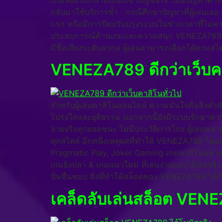
กลับมาใช้บริการซ้ำ กรณีศึกษาปัญหาที่ผู้เล่นเจอ 
แรก หรือมีการปิดปรับปรุงระบบในช่วงเวลาที่ไม่ค
ประสบการณ์ด้านเกมและความสนุก VENEZA789 ไม่ได
มีชื่อเสียงระดับสากล ผู้เล่นสามารถเลือกได้ตามสไ
VENEZA789 ดีกว่าเว็บคา
สำหรับผู้เล่นคาสิโนออนไลน์ ความมั่นใจคือสิ่งสำคัญ
โปร่งใสและยุติธรรม นอกจากนี้ยังมีระบบรักษาความ
จ่ายจริงทุกยอดชนะ ไม่มีประวัติการโกง ผู้เล่นห
ทุกสไตล์ อีกหนึ่งเหตุผลที่ทำให้ VENEZA789 โดดเ
Pragmatic Play, Joker Gaming เกมคาสิโนสด เช่น 
เกมยิงปลา & เกมแนวใหม่ ที่เล่นง่ายและได้เงินจร
ปั่นชื่นชอบ สิ่งที่ทำให้สล็อตของ VENEZA789 ได้
เคล็ดลับเล่นสล็อต VENE