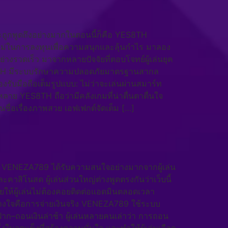
และถูกพูดถึงอย่างมากในตอนนี้ก็คือ YES8TH
ใหม่ในการลงทุนเพื่อความสนุกและลุ้นกำไร มาลอง
างรวดเร็ว มาจากหลายปัจจัยที่ตอบโจทย์ผู้เล่นยุค
 YES8TH มีระบบรักษาความปลอดภัยมาตรฐานสากล
รับมือถือเต็มรูปแบบ: ไม่ว่าจะเล่นผ่านสมาร์ท
าย YES8TH ถือว่ามีคลังเกมที่น่าตื่นตาตื่นใจ
นชื่อเรื่องภาพสวย เอฟเฟกต์จัดเต็ม […]
ต์ VENEZA789 ได้รับความสนใจอย่างมากจากผู้เล่น
าสิโนสด ผู้เล่นส่วนใหญ่ต่างพูดตรงกันว่าเว็บนี้
ให้ผู้เล่นไม่ต้องคอยติดต่อแอดมินตลอดเวลา
ว้วางใจคือการจ่ายเงินจริง VENEZA789 ใช้ระบบ
ฝาก–ถอนเงินล่าช้า ผู้เล่นหลายคนเล่าว่า การถอน
ึ่งในจุดแข็งที่สร้างความมั่นใจ และทำให้ผู้เล่นเลือก